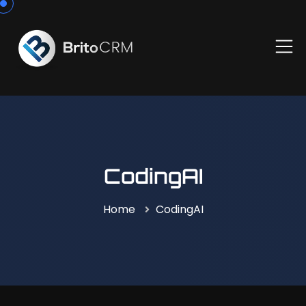
CodingAI
Home
CodingAI