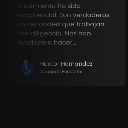
nos ha traído muchas ventas,
agradezco por que el equipo
siempre ha estado para…
Yissel D Perdomo
Yissel D Beauty Salon