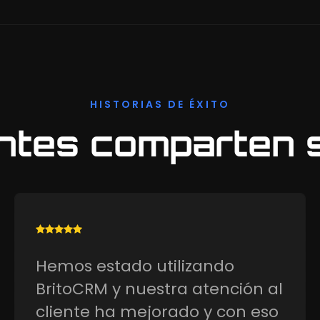
HISTORIAS DE ÉXITO
ntes comparten 
Nuestro negocio ha crecido un
300% desde que contratamos
los servicios de BritoCRM, es