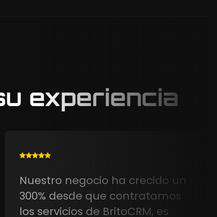
su experiencia
Desde que implementé
BritoCRM, todo se volvió más
organizado. Mis clientes