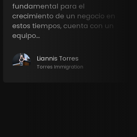
reciben seguimiento
automático y ya no pierdo
ventas por olvidos. El soporte
también ha sido excelente.
¡100%…
Maria Lopez
Luxury Design