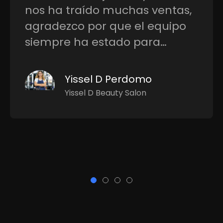
fundamental para el
crecimiento de un negocio en
estos tiempos, cuenta con un
equipo…
Liannis Torres
Torres Immigration