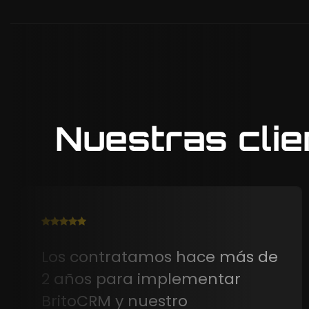
Nuestras clie
Hemos estado utilizando
BritoCRM y nuestra atención al
cliente ha mejorado y con eso