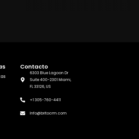
as
Contacto
6303 Blue Lagoon Dr
tas
Suite 400-2301 Miami,
FL 33126, US
+1 305-760-4411
Info@britocrm.com